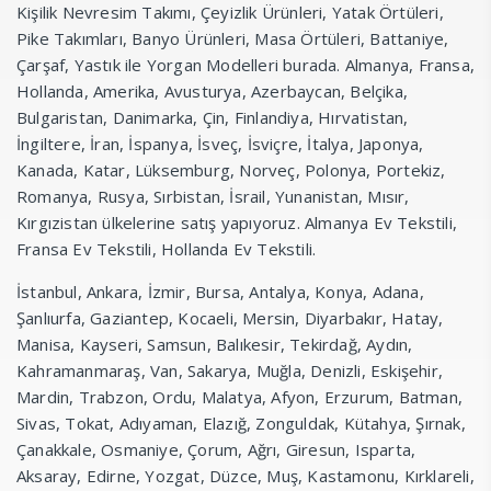
Kişilik Nevresim Takımı, Çeyizlik Ürünleri, Yatak Örtüleri,
Pike Takımları, Banyo Ürünleri, Masa Örtüleri, Battaniye,
Çarşaf, Yastık ile Yorgan Modelleri burada. Almanya, Fransa,
Hollanda, Amerika, Avusturya, Azerbaycan, Belçika,
Bulgaristan, Danimarka, Çin, Finlandiya, Hırvatistan,
İngiltere, İran, İspanya, İsveç, İsviçre, İtalya, Japonya,
Kanada, Katar, Lüksemburg, Norveç, Polonya, Portekiz,
Romanya, Rusya, Sırbistan, İsrail, Yunanistan, Mısır,
Kırgızistan ülkelerine satış yapıyoruz. Almanya Ev Tekstili,
Fransa Ev Tekstili, Hollanda Ev Tekstili.
İstanbul, Ankara, İzmir, Bursa, Antalya, Konya, Adana,
Şanlıurfa, Gaziantep, Kocaeli, Mersin, Diyarbakır, Hatay,
Manisa, Kayseri, Samsun, Balıkesir, Tekirdağ, Aydın,
Kahramanmaraş, Van, Sakarya, Muğla, Denizli, Eskişehir,
Mardin, Trabzon, Ordu, Malatya, Afyon, Erzurum, Batman,
Sivas, Tokat, Adıyaman, Elazığ, Zonguldak, Kütahya, Şırnak,
Çanakkale, Osmaniye, Çorum, Ağrı, Giresun, Isparta,
Aksaray, Edirne, Yozgat, Düzce, Muş, Kastamonu, Kırklareli,