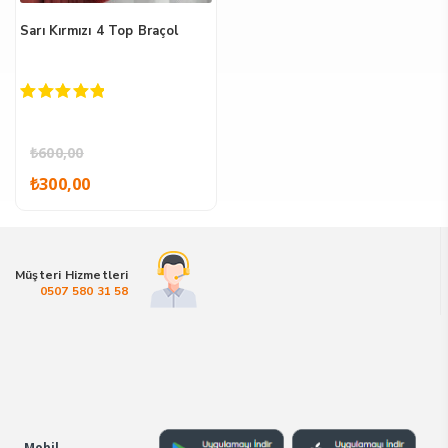
Sarı Kırmızı 4 Top Braçol
5.00
out of 5
₺
600,00
Orijinal
Şu
₺
300,00
fiyat:
andaki
₺600,00.
fiyat:
₺300,00.
Müşteri Hizmetleri
0507 580 31 58
Mobil