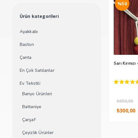
%50
Ürün kategorileri
Ayakkabı
Baston
Çanta
Sarı Kırmızı
En Çok Satılanlar
Ev Tekstili
5.00
out of 
Banyo Ürünleri
₺
600,00
Orij
Battaniye
₺
300,00
fiyat
₺600
Çarşaf
Çeyizlik Ürünler