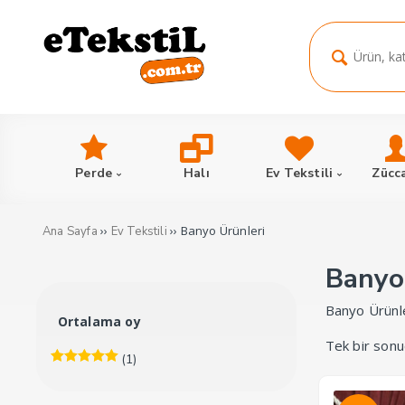
Perde
Halı
Ev Tekstili
Zücc
››
›› Banyo Ürünleri
Ana Sayfa
Ev Tekstili
Banyo
Banyo Ürünl
Ortalama oy
Tek bir sonu
(1)
5 üzerinden
5
oy aldı