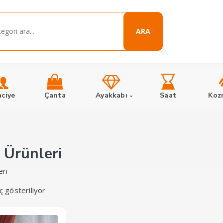
ARA
aciye
Çanta
Ayakkabı
Saat
Koz
 Ürünleri
eri
ç gösteriliyor