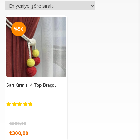
%50
Sarı Kırmızı 4 Top Braçol
5.00
out of 5
₺
600,00
Orijinal
Şu
₺
300,00
fiyat:
andaki